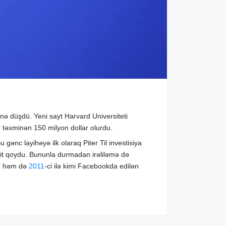
nə düşdü. Yeni sayt Harvard Universiteti
ar təxminən 150 milyon dollar olurdu.
ənc layihəyə ilk olaraq Piter Til investisiya
it qoydu. Bununla durmadan irəliləmə də
tə həm də
2011
-ci ilə kimi Facebookda edilən