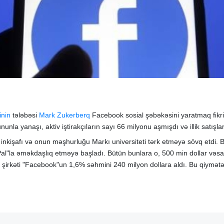
inin
tələbəsi
Mark Zukerberq
Facebook sosial şəbəkəsini yaratmaq fikri
nunla yanaşı, aktiv iştirakçıların sayı 66 milyonu aşmışdı və illik satışl
kişafı və onun məşhurluğu Markı universiteti tərk etməyə sövq etdi. Bu g
l"la əməkdaşlıq etməyə başladı. Bütün bunlara o, 500 min dollar vəsa
şirkəti "Facebook"un 1,6% səhmini 240 milyon dollara aldı. Bu qiymə