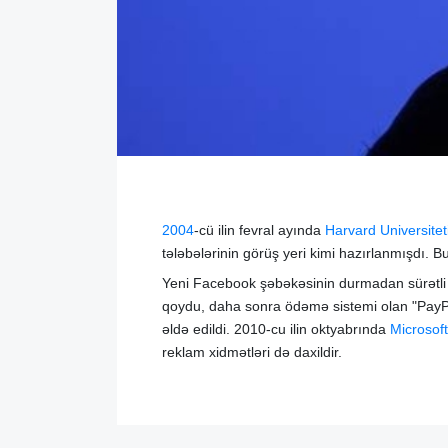
2004
-cü ilin fevral ayında
Harvard Universitet
tələbələrinin görüş yeri kimi hazırlanmışdı. Bu
Yeni Facebook şəbəkəsinin durmadan sürətli in
qoydu, daha sonra ödəmə sistemi olan "PayPa
əldə edildi. 2010-cu ilin oktyabrında
Microsoft
reklam xidmətləri də daxildir.