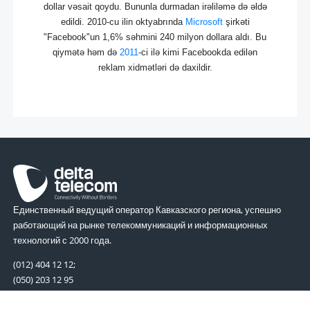
dollar vəsait qoydu. Bununla durmadan irəliləmə də əldə
edildi. 2010-cu ilin oktyabrında
Microsoft
şirkəti
"Facebook"un 1,6% səhmini 240 milyon dollara aldı. Bu
qiymətə həm də
2011
-ci ilə kimi Facebookda edilən
reklam xidmətləri də daxildir.
Единственный ведущий оператор Кавказского региона, успешно
работающий на рынке телекоммуникаций и информационных
технологий с 2000 года.
(012) 404 12 12;
(050) 203 12 95
noc@delta-telecom.net