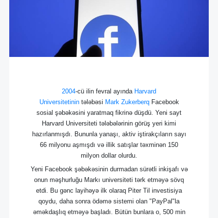
2004
-cü ilin fevral ayında
Harvard
Universitetinin
tələbəsi
Mark Zukerberq
Facebook
sosial şəbəkəsini yaratmaq fikrinə düşdü. Yeni sayt
Harvard Universiteti tələbələrinin görüş yeri kimi
hazırlanmışdı. Bununla yanaşı, aktiv iştirakçıların sayı
66 milyonu aşmışdı və illik satışlar təxminən 150
milyon dollar olurdu.
Yeni Facebook şəbəkəsinin durmadan sürətli inkişafı və
onun məşhurluğu Markı universiteti tərk etməyə sövq
etdi. Bu gənc layihəyə ilk olaraq Piter Til investisiya
qoydu, daha sonra ödəmə sistemi olan "PayPal"la
əməkdaşlıq etməyə başladı. Bütün bunlara o, 500 min