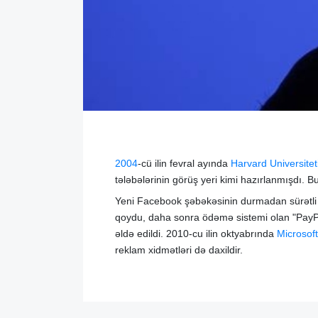
2004
-cü ilin fevral ayında
Harvard Universitet
tələbələrinin görüş yeri kimi hazırlanmışdı. Bu
Yeni Facebook şəbəkəsinin durmadan sürətli in
qoydu, daha sonra ödəmə sistemi olan "PayPa
əldə edildi. 2010-cu ilin oktyabrında
Microsoft
reklam xidmətləri də daxildir.