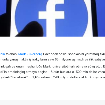
inin
tələbəsi
Mark Zukerberq
Facebook sosial şəbəkəsini yaratmaq fikri
nunla yanaşı, aktiv iştirakçıların sayı 66 milyonu aşmışdı və illik satışl
kişafı və onun məşhurluğu Markı universiteti tərk etməyə sövq etdi. Bu g
l"la əməkdaşlıq etməyə başladı. Bütün bunlara o, 500 min dollar vəsa
şirkəti "Facebook"un 1,6% səhmini 240 milyon dollara aldı. Bu qiymə