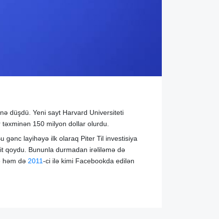
nə düşdü. Yeni sayt Harvard Universiteti
ar təxminən 150 milyon dollar olurdu.
ənc layihəyə ilk olaraq Piter Til investisiya
it qoydu. Bununla durmadan irəliləmə də
tə həm də
2011
-ci ilə kimi Facebookda edilən