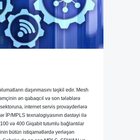
lumatların daşınmasını təşkil edir. Mesh
 Həmçinin ən qabaqcıl və son tələblərə
 sektoruna, internet servis provayderlərə
tlər İP/MPLS texnalogiyasının dəstəyi ilə
ə 100 və 400 Giqabit tutumlu bağlantılar
inin bütün istiqamətlərdə yerləşən