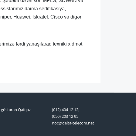
 edir. Şəbəkə də ən son MPLS, SDWAN və
ssislərimiz daima sertifikasiya,
uniper, Huawei, Iskratel, Cisco və digər
ərimizə fərdi yanaşılaraq texniki xidmət
t göstərən Qafqaz
(012) 404 12 12;
(050) 203 12 95
noc@delta-telecom.net