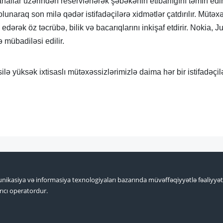
 kanallar üzərindən reservlənərək şəbəkənin etibarlığını təmin
lunaraq son milə qədər istifadəçilərə xidmətlər çatdırılır. Mütəxə
edərək öz təcrübə, bilik və bacarıqlarını inkişaf etdirir. Nokia, J
 mübadiləsi edilir.
ilə yüksək ixtisaslı mütəxəssizlərimizlə daima hər bir istifadəçil
nikasiya və informasiya texnologiyaları bazarında müvəffəqiyyətlə fəaliyyə
ıcı operatordur.