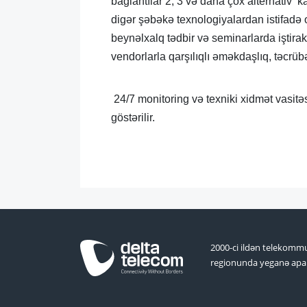
bağlantılar 2, 3 və daha çox alternativ
digər şəbəkə texnologiyalardan istifadə o
beynəlxalq tədbir və seminarlarda iştirak 
vendorlarla qarşılıqlı əməkdaşlıq, təcrübə
24/7 monitoring və texniki xidmət vasitəs
göstərilir.
2000-ci ildən telekommu
regionunda yeganə apar