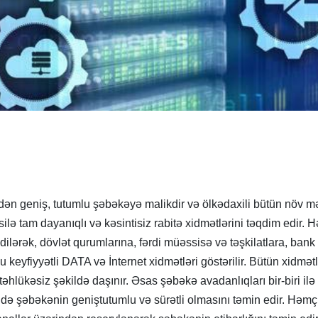
dən geniş, tutumlu şəbəkəyə malikdir və ölkədaxili bütün növ mə
əsilə tam dayanıqlı və kəsintisiz rabitə xidmətlərini təqdim edir.
ilərək, dövlət qurumlarına, fərdi müəssisə və təşkilatlara, bank
u keyfiyyətli DATA və İnternet xidmətləri göstərilir. Bütün xidmə
 təhlükəsiz şəkildə daşınır. Əsas şəbəkə avadanlıqları bir-biri il
də şəbəkənin geniştutumlu və sürətli olmasını təmin edir. Həmç