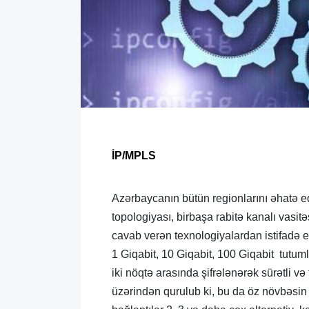
İP/MPLS
Azərbaycanın bütün regionlarını əhatə e
topologiyası, birbaşa rabitə kanalı vasit
cavab verən texnologiyalardan istifadə ed
1 Giqabit, 10 Giqabit, 100 Giqabit tutuml
iki nöqtə arasında şifrələnərək sürətli və
üzərindən qurulub ki, bu da öz növbəsin 