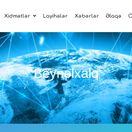
Xidmətlər
Layihələr
Xəbərlər
Əlaqə
Ö
Beynəlxalq