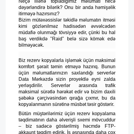
Neçə illərlə topladığımız məlumatı necə
dəyərləndirə bilərik? Onu bir anda həmişəlik
itirməyə hazırsınız?
Bizim mütəxəssislər təkidlə məlumatın itməsi
kimi gözlənilməz hadisədən əvvəlcədən
müdafiə olunmağı tövsiyyə edir, çünki bu hal
baş verdikdə "Raid" belə sizə kömək edə
bilməyəcək.
Biz rezerv kopyalarla işləmək üçün maksimal
komfort şərait təmin etməyə hazırıq. Bunun
üçün məlumatlarınızın saxlandığı serverlər
Data Mərkəzdə sizin proyektlə eyni zalda
yerləşdirilir. Serverlər arasında trafik
maksimal sürətlə hərəkət edir və bizim daxili
şəbəkə çərçivəsindən qırağa çıxmır, bu da
kopyalanmanın sürətinə müsbət təsir göstərir.
Bütün müştərilərimiz üçün rezerv kopyalama
təqdimatının daha əlverişli sxemi mövcuddur
– biz sadəcə göstərilmiş həcmdə FTP-
akkaunt təqdim edirik. İş əsnasında daha çox