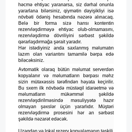
həcmə ehtiyac yaranarsa, siz dərhal onunla
yararlana bilərsiniz, qiymətin dəyişikliyi isə
növbəti ödəniş hesabında nəzərə alınacaq.
Belə bir forma sizə hansı kontentin
rezervləşdirməyə ehtiyac olub-olmamasını,
rezervləşdirmə dövriliyini sərbəst şəkildə
qərarlaşdırmağa şərait yaradır.
Hər istədiyiniz anda saxlanmış məlumatın
lazım olan variantını tamamilə bərpa edə
biləcəksiniz.
Avtomatik olaraq bütün məlumat serverdən
kopyalanır və məlumatların bərpası məhz
sizin mütəxəssis tərəfindən həyata keçirilir.
Bu sxem ilk növbədə müstəqil idarəetmə və
məlumatların mükəmməl şəkildə
rezervləşdirilməsində məsuliyyətə hazır
olmayan şəxslər üçün yararlıdır. Müştəri
rezervləşdirmə prosesini hər an sərbəst
şəkildə nəzarət edəcək.
Uzaqdan və lokal rezerv kopyalamanın təşkili