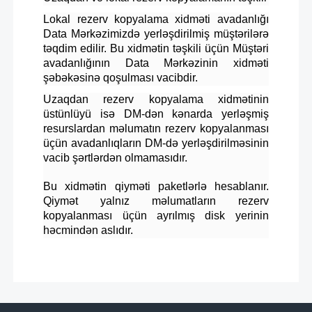
Lokal rezerv kopyalama xidməti avadanlığı
Data Mərkəzimizdə yerləşdirilmiş müştərilərə
təqdim edilir. Bu xidmətin təşkili üçün Müştəri
avadanlığının Data Mərkəzinin xidməti
şəbəkəsinə qoşulması vacibdir.
Uzaqdan rezerv kopyalama xidmətinin
üstünlüyü isə DM-dən kənarda yerləşmiş
resurslardan məlumatın rezerv kopyalanması
üçün avadanlıqların DM-də yerləşdirilməsinin
vacib şərtlərdən olmamasıdır.
Bu xidmətin qiyməti paketlərlə hesablanır.
Qiymət yalnız məlumatların rezerv
kopyalanması üçün ayrılmış disk yerinin
həcmindən aslıdır.