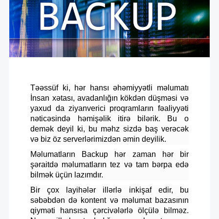
Təəssüf ki, hər hansı əhəmiyyətli məlumatı
İnsan xətası, avadanlığın kökdən düşməsi və
yaxud da ziyanverici proqramların fəaliyyəti
nəticəsində həmişəlik itirə bilərik. Bu o
demək deyil ki, bu məhz sizdə baş verəcək
və biz öz serverlərimizdən əmin deyilik.
Məlumatların Backup hər zaman hər bir
şəraitdə məlumatların tez və tam bərpa edə
bilmək üçün lazımdır.
Bir çox layihələr illərlə inkişaf edir, bu
səbəbdən də kontent və məlumat bazasının
qiyməti hansısa çərcivələrlə ölçülə bilməz.