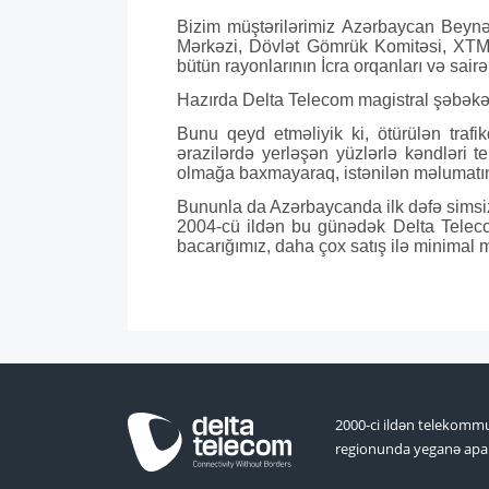
Bizim müştərilərimiz Azərbaycan Beynəl
Mərkəzi, Dövlət Gömrük Komitəsi, XTMD, 
bütün rayonlarının İcra orqanları və sairə
Hazırda Delta Telecom magistral şəbəkədə
Bunu qeyd etməliyik ki, ötürülən traf
ərazilərdə yerləşən yüzlərlə kəndləri t
olmağa baxmayaraq, istənilən məlumatın
Bununla da Azərbaycanda ilk dəfə simsiz,
2004-cü ildən bu günədək Delta Telecom
bacarığımız, daha çox satış ilə minimal 
2000-ci ildən telekommu
regionunda yeganə apar