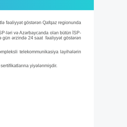
tlə fəaliyyət göstərən Qafqaz regionunda
 İSP-ləri və Azərbaycanda olan bütün İSP-
lə gün ərzində 24 saat fəaliyyət göstərən
ompleksli telekommunikasiya layihələrin
ertifikatlarına yiyələnmişdir.