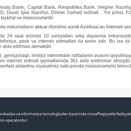
xalq Bankı, Capital Bank, Respublika Bank, Vergilər Nazirliyi
Daxili İşlər Nazirliyi, Dövlət Sərhəd xidməti , Yol polisi, F
 təşkilat və müəssisələrdir.
 məlumatların aktual ötürülmə sürəti Azərbaycan İnterneti seqmen
ikdə 24 saat ərzində 10 saniyədən artıq dayanma imkansızdı
elefoniya, peyk və internet xidmətləri ilə təmin edir. Bu isə 
 əldə edilməsi deməkdir.
 genişzolaqlı, limitsiz internetdən istifadənin əsasını qoyulmuş
 internet xidməti qiymətlərində 361 dəfə endirimlər etmişdir. 
mənfəət əldəetmə siyasətimiz nəticəsində müəssisəmizin birincili
nikasiya və informasiya texnologiyaları bazarında müvəffəqiyyətlə fəaliyyə
ıcı operatordur.