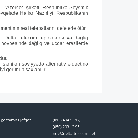
, “Azercot” şirkəti, Respublika Seysmik
övqəladə Hallar Nazirliyi, Respublikanın
tinin real tələbatlarını dəfələrlə ötür.
r. Delta Telecom regionlarda və dağlıq
öz növbəsində dağlıq və ucqar ərazilərdə
dur.
İstənilən səviyyədə alternativ əldəetmə
yi qorunub saxlanılır.
t göstərən Qafqaz
(012) 404 12 12;
(050) 203 12 95
noc@delta-telecom.net