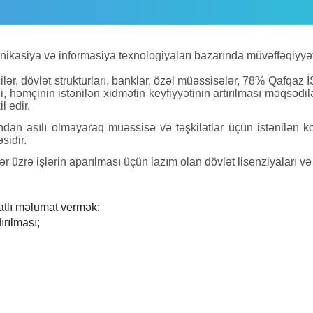
ikasiya və informasiya texnologiyaları bazarında müvəffəqiyyə
ilər, dövlət strukturları, banklar, özəl müəssisələr, 78% Qafqaz
qi, həmçinin istənilən xidmətin keyfiyyətinin artırılması məqsədi
l edir.
dan asılı olmayaraq müəssisə və təşkilatlar üçün istənilən k
sidir.
üzrə işlərin aparılması üçün lazım olan dövlət lisenziyaları və s
atlı məlumat vermək;
rılması;