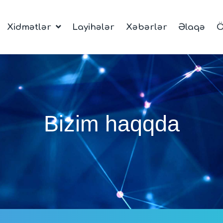
Xidmətlər
Layihələr
Xəbərlər
Əlaqə
Ö
Bizim haqqda