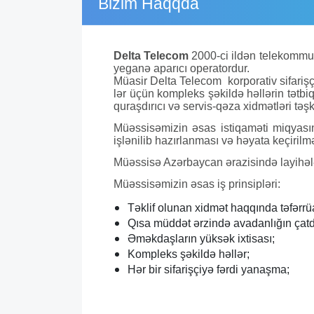
Bizim Haqqda
Delta Telecom
2000-ci ildən telekommun
yeganə aparıcı operatordur.
Müasir Delta Telecom korporativ sifarişç
lər üçün kompleks şəkildə həllərin tətbi
quraşdırıcı və servis-qəza xidmətləri təşki
Müəssisəmizin əsas istiqaməti miqyasın
işlənilib hazırlanması və həyata keçirilmə
Müəssisə Azərbaycan ərazisində layihələr 
Müəssisəmizin əsas iş prinsipləri:
Təklif olunan xidmət haqqında təfərrü
Qısa müddət ərzində avadanlığın çatdı
Əməkdaşların yüksək ixtisası;
Kompleks şəkildə həllər;
Hər bir sifarişçiyə fərdi yanaşma;