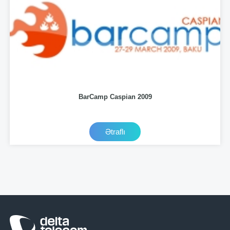
BarCamp Caspian 2009
Ətraflı