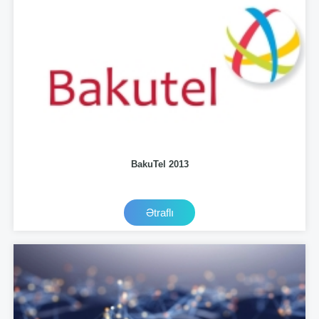
BakuTel 2013
Ətraflı