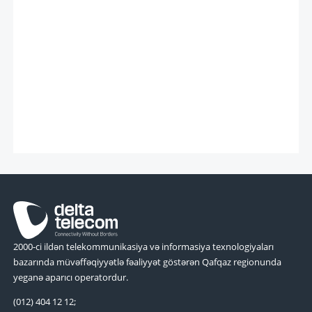
2000-ci ildən telekommunikasiya və informasiya texnologiyaları
bazarında müvəffəqiyyətlə fəaliyyət göstərən Qafqaz regionunda
yeganə aparıcı operatordur.
(012) 404 12 12;