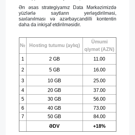
Ən əsas strategiyamız Data Mərkəzimizdə
yüzlərlə saytların yerləşdirilməsi,
saxlanılması və azərbaycandilli kontentin
daha da inkişaf etdirilməsidir.
Ümumi
№
Hosting tutumu (aylıq)
qiymət (AZN)
1
2 GB
11.00
2
5 GB
16.00
3
10 GB
25.00
4
20 GB
37.00
5
30 GB
56.00
6
40 GB
73.00
7
50 GB
84.00
ƏDV
+18%