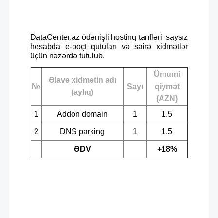
DataCenter.az ödənişli hostinq tarıfləri saysız
hesabda e-poçt qutuları və sairə xidmətlər
üçün nəzərdə tutulub.
Ümumi
Əlavə xidmətin adı
№
Sayı
qiymət
(aylıq)
(AZN)
1
Addon domain
1
1.5
2
DNS parking
1
1.5
ƏDV
+18%