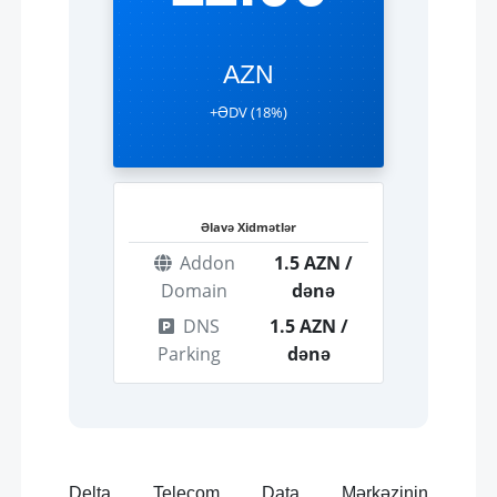
AZN
+ƏDV (18%)
Əlavə Xidmətlər
Addon
1.5 AZN /
Domain
dənə
DNS
1.5 AZN /
Parking
dənə
Delta Telecom Data Mərkəzinin