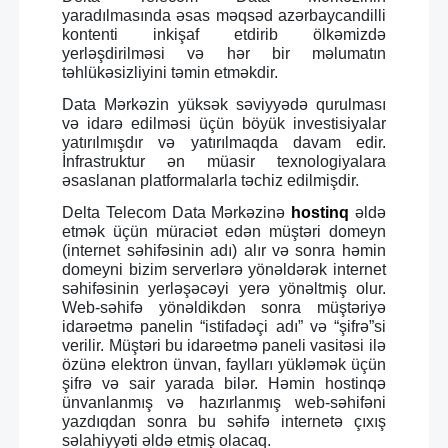
yaradılmasında əsas məqsəd azərbaycandilli
kontenti inkişaf etdirib ölkəmizdə
yerləşdirilməsi və hər bir məlumatın
təhlükəsizliyini təmin etməkdir.
Data Mərkəzin yüksək səviyyədə qurulması
və idarə edilməsi üçün böyük investisiyalar
yatırılmışdır və yatırılmaqda davam edir.
İnfrastruktur ən müasir texnologiyalara
əsaslanan platformalarla təchiz edilmişdir.
Delta Telecom Data Mərkəzinə
hostinq
əldə
etmək üçün müraciət edən müştəri domeyn
(internet səhifəsinin adı) alır və sonra həmin
domeyni bizim serverlərə yönəldərək internet
səhifəsinin yerləşəcəyi yerə yönəltmiş olur.
Web-səhifə yönəldikdən sonra müştəriyə
idarəetmə panelin “istifadəçi adı” və “şifrə”si
verilir. Müştəri bu idarəetmə paneli vasitəsi ilə
özünə elektron ünvan, faylları yükləmək üçün
şifrə və sair yarada bilər. Həmin hostinqə
ünvanlanmış və hazırlanmış web-səhifəni
yazdıqdan sonra bu səhifə internetə çıxış
səlahiyyəti əldə etmiş olacaq.