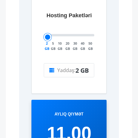
Hosting Paketləri
2
5
10
20
30
40
50
GB
GB
GB
GB
GB
GB
GB
2 GB
Yaddaş:
AYLIQ QIYMƏT
11.00