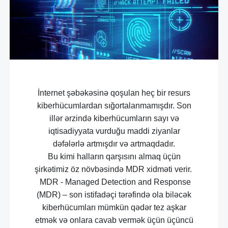
İnternet şəbəkəsinə qoşulan heç bir resurs
kiberhücumlardan sığortalanmamışdır. Son
illər ərzində kiberhücumların sayı və
iqtisadiyyata vurduğu maddi ziyanlar
dəfələrlə artmışdır və artmaqdadır.
Bu kimi halların qarşısını almaq üçün
şirkətimiz öz növbəsində MDR xidməti verir.
MDR - Managed Detection and Response
(MDR) – son istifadəçi tərəfində ola biləcək
kiberhücumları mümkün qədər tez aşkar
etmək və onlara cavab vermək üçün üçüncü