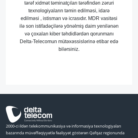
tərəf xidmət təminatçıları tərəfindən zəruri
texnologiyaların təmin edilməsi, idarə
edilməsi , istismarı və icrasıdır. MDR vasitəsi
ilə son istifadəçilərə yönəlmiş daim yenilənən
və çoxalan kiber təhdidlərdən qorunmanı
Delta-Telecomun mütəxəssislərinə etibar edə
bilərsiniz.
2000-ci ildən telekommunikasiya və informasiya texnologiyaları
bazarında müvəffəqiyyətlə fəaliyyət göstərən Qafqaz regionunda