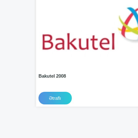
Bakutel 2008
Ətraflı