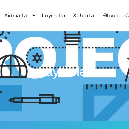
Xidmətlər
Layihələr
Xəbərlər
Əlaqə
Ö
Layihələr