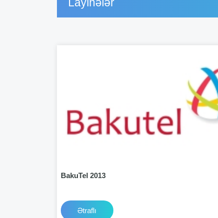
Layihələr
BakuTel 2013
Ətraflı