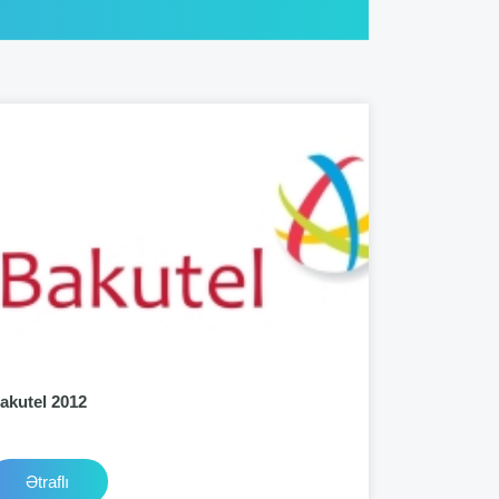
akutel 2012
Ətraflı