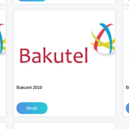
Bakutel 2010
B
Ətraflı