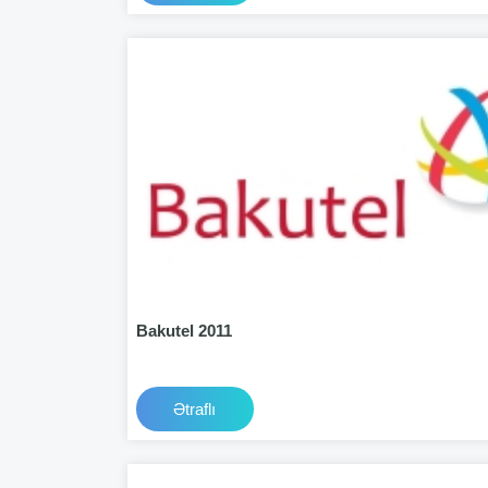
Bakutel 2011
Ətraflı