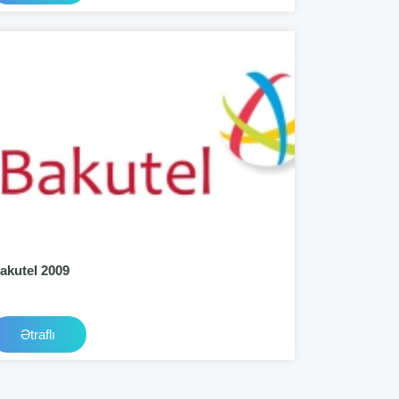
akutel 2009
Ətraflı