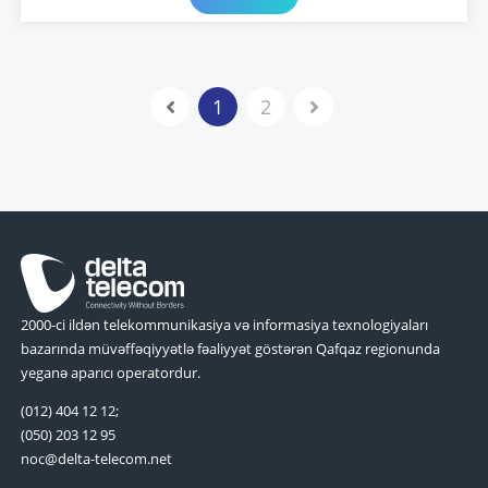
1
2
2000-ci ildən telekommunikasiya və informasiya texnologiyaları
bazarında müvəffəqiyyətlə fəaliyyət göstərən Qafqaz regionunda
yeganə aparıcı operatordur.
(012) 404 12 12;
(050) 203 12 95
noc@delta-telecom.net