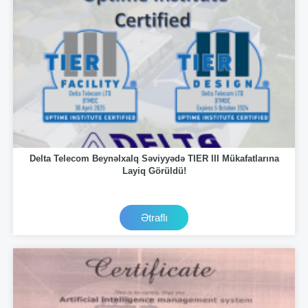
Delta Telecom Beynəlxalq Səviyyədə TIER III Mükafatlarına
Layiq Görüldü!
Ətraflı