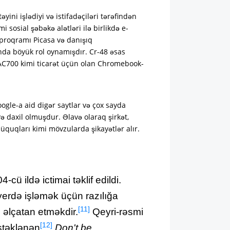
ni işlədiyi və istifadəçiləri tərəfindən
sosial şəbəkə alətləri ilə birlikdə e-
 proqramı Picasa və danışıq
nda böyük rol oynamışdır. Cr-48 əsas
 AC700 kimi ticarət üçün olan Chromebook-
ogle-a aid digər saytlar və çox sayda
yə daxil olmuşdur. Əlavə olaraq şirkət,
üquqları kimi mövzularda şikayətlər alır.
cü ildə ictimai təklif edildi.
ryerdə işləmək üçün razılığa
[11]
 əlçatan etməkdir.
Qeyri-rəsmi
[12]
əstəklənən
Don't be