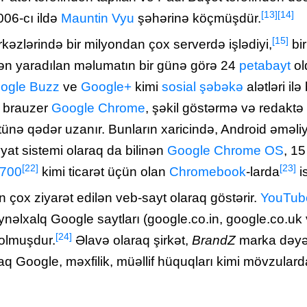
[13]
[14]
2006-cı ildə
Mauntin Vyu
şəhərinə köçmüşdür.
[15]
zlərində bir milyondan çox serverdə işlədiyi,
bir
indən yaradılan məlumatın bir günə görə 24
petabayt
ol
ogle Buzz
ve
Google+
kimi
sosial şəbəkə
alətləri ilə
b brauzer
Google Chrome
, şəkil göstərmə və redakt
ünə qədər uzanır. Bunların xaricində, Android əməliy
yat sistemi olaraq da bilinən
Google Chrome OS
, 15
[22]
[23]
C700
kimi ticarət üçün olan
Chromebook
-larda
is
n çox ziyarət edilən veb-sayt olaraq göstərir.
YouTub
nəlxalq Google saytları (google.co.in, google.co.uk v
[24]
 olmuşdur.
Əlavə olaraq şirkət,
BrandZ
marka dəyər
q Google, məxfilik, müəllif hüquqları kimi mövzularda 