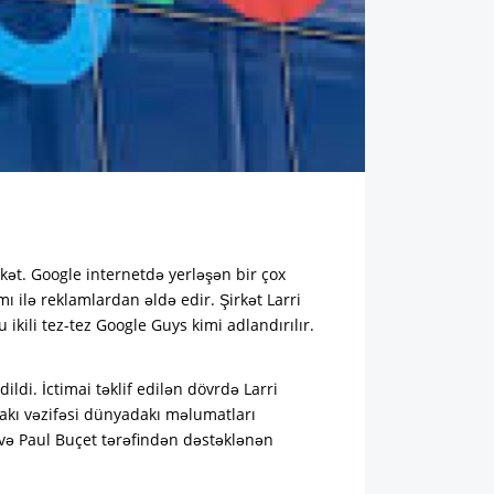
kət. Google internetdə yerləşən bir çox
ı ilə reklamlardan əldə edir. Şirkət Larri
ikili tez-tez Google Guys kimi adlandırılır.
ildi. İctimai təklif edilən dövrdə Larri
rakı vəzifəsi dünyadakı məlumatları
 və Paul Buçet tərəfindən dəstəklənən