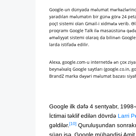
Google-un dünyada məlumat mərkəzlərində bi
yaradılan məlumatın bir günə görə 24 petaba
poçt sistemi olan Gmail-i xidmətə verib. 
proqramı Google Talk ilə masaüstünə qədər
əməliyyat sistemi olaraq da bilinən Googl
larda istifadə edilir.
Alexa, google.com-u internetdə ən çox ziya
beynəlxalq Google saytları (google.co.in, go
BrandZ marka dəyəri məlumat bazası siyahıs
Google ilk dəfə 4 sentyabr, 1998-ci
İctimai təklif edilən dövrdə
Larri 
[10]
gəldilər.
Quruluşundan sonrakı v
şüarı isə, Google mühəndisi Amit 