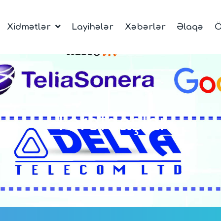
Xidmətlər
Layihələr
Xəbərlər
Əlaqə
Ö
Tərəfdaşlar