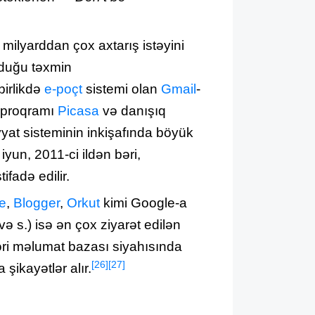
 milyarddan çox axtarış istəyini
duğu təxmin
 birlikdə
e-poçt
sistemi olan
Gmail
-
ə proqramı
Picasa
və danışıq
yat sisteminin inkişafında böyük
 iyun, 2011-ci ildən bəri,
tifadə edilir.
e
,
Blogger
,
Orkut
kimi Google-a
ə s.) isə ən çox ziyarət edilən
i məlumat bazası siyahısında
[26]
[27]
şikayətlər alır.