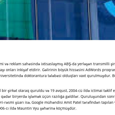
i və reklam sahəsində ixtisaslaşmış ABŞ-da yerləşən transmilli şir
ı onları inkişaf etdirir. Gəlirinin böyük hissəsini AdWords proqram
iversitetində doktorantura tələbəsi olduqları vaxt qurulmuşdur. Bu 
 bir şirkət olaraq quruldu və 19 avqust, 2004-cü ildə ictimai təklif ed
lə qədər biryerdə işləmək üçün razılığa gəldilər. Quruluşundan son
ri-rəsmi şüarı isə, Google mühəndisi Amit Patel tərəfindən tapılan
t 2006-cı ildə Mauntin Vyu şəhərinə köçmüşdür.