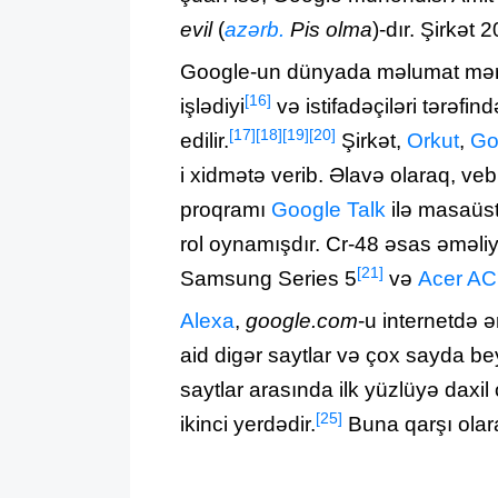
evil
(
azərb.
Pis olma
‎)-dır. Şirkət 
Google-un dünyada məlumat mərkə
[16]
işlədiyi
və istifadəçiləri tərəf
[17]
[18]
[19]
[20]
edilir.
Şirkət,
Orkut
,
Go
i xidmətə verib. Əlavə olaraq, ve
proqramı
Google Talk
ilə masaüst
rol oynamışdır. Cr-48 əsas əməliy
[21]
Samsung Series 5
və
Acer A
Alexa
,
google.com
-u internetdə ə
aid digər saytlar və çox sayda bey
saytlar arasında ilk yüzlüyə daxil
[25]
ikinci yerdədir.
Buna qarşı olara