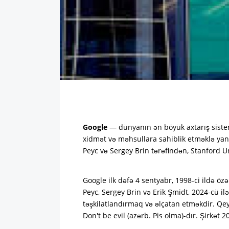
Google
— dünyanın ən böyük axtarış sistem
xidmət və məhsullara sahiblik etməklə yanaş
Peyc və Sergey Brin tərəfindən, Stanford Un
Google ilk dəfə 4 sentyabr, 1998-ci ildə özəl
Peyc, Sergey Brin və Erik Şmidt, 2024-cü i
təşkilatlandırmaq və əlçatan etməkdir. Qey
Don't be evil (azərb. Pis olma‎)-dır. Şirkə