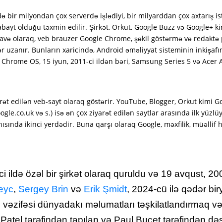
r milyondan çox serverdə işlədiyi, bir milyarddan çox axtarış istəyi
yt olduğu təxmin edilir. Şirkət, Orkut, Google Buzz və Google+ kimi 
Əlavə olaraq, veb brauzer Google Chrome, şəkil göstərmə və redaktə
 uzanır. Bunların xaricində, Android əməliyyat sisteminin inkişafı
e Chrome OS, 15 iyun, 2011-ci ildən bəri, Samsung Series 5 və Acer
rət edilən veb-sayt olaraq göstərir. YouTube, Blogger, Orkut kimi Go
ogle.co.uk və s.) isə ən çox ziyarət edilən saytlar arasında ilk yüzlü
ında ikinci yerdədir. Buna qarşı olaraq Google, məxfilik, müəllif h
 ildə özəl bir şirkət olaraq quruldu və 19 avqust, 2004-
Peyc
,
Sergey Brin
və
Erik Şmidt
, 2024-cü ilə qədər bi
əzifəsi dünyadakı məlumatları təşkilatlandırmaq və
Patel tərəfindən tapılan və Paul Buçet tərəfindən d